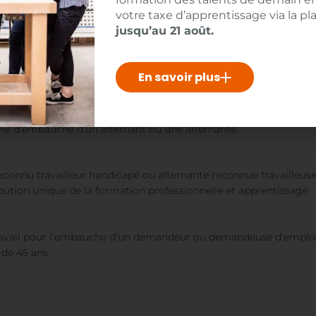
votre taxe d’apprentissage via la p
jusqu’au 21 août.
En savoir plus
he d’embauche d’un alternant ou une alternante.
econnu travailleur handicapé
ou alternante reconnue travailleus
ibution unique de la formation professionnelle et apprentissage
 Travail pour l’embauche d’un demandeur ou demandeuse d’emploi 
de 45 ans.