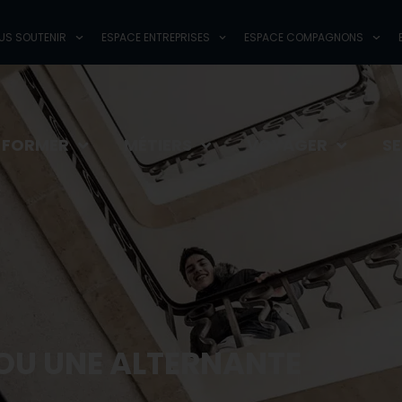
AISONS ET CFA
NOUS SOUTENIR
ESPACE ENTREPRISES
ESPACE
US SOUTENIR
ESPACE ENTREPRISES
ESPACE COMPAGNONS
 FORMER
MÉTIERS
VOYAGER
S
OU UNE ALTERNANTE