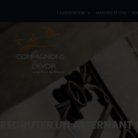
L’ASSOCIATION
M
L’ASSOCIATION
MAISONS ET CFA
NO
Les Compagnons du Devoir
et du Tour de France
SE
RECRUTER UN ALTERNANT 