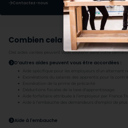
Contactez-nous
Combien cela coûte-t-il ?
Des aides variées peuvent vous soutenir dans votre démarc
D’autres aides peuvent vous être accordées :
Aide spécifique pour les employeurs d’un alternant r
Exonérations du salaires des apprentis pour la contr
Exonération de la prime de précarité
Déductions fiscales de la taxe d’apprentissage.
Aide forfaitaire attribuée à l’employeur par France
Aide à l’embauche des demandeurs d’emploi de plus 
Aide à l'embauche