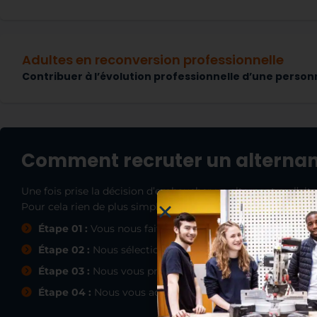
Adultes en reconversion professionnelle
Contribuer à l’évolution professionnelle d’une personn
Comment recruter un alternan
Une fois prise la décision d’embaucher un alternant ou l’al
Pour cela rien de plus simple !
Étape 01 :
Vous nous faites part de votre besoin directe
Étape 02 :
Nous sélectionnons des candidats susceptible
Étape 03 :
Nous vous présentons les candidats.
Étape 04 :
Nous vous accompagnons dans la rédaction d