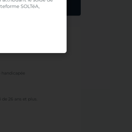
lateforme SOLTéA,
e handicapée
de 26 ans et plus.