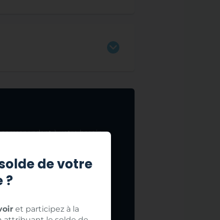
 correspondant à votre besoin.
solde de votre
 ?
oir
et participez à la
 attribuant le solde de