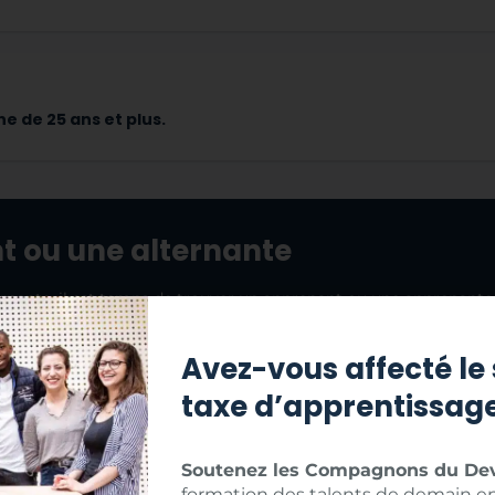
e de 25 ans et plus.
t ou une alternante
ternante, il est temps de trouver un apprenant ou une apprenante
ment, pas besoin de passer d’annonce.
Avez-vous affecté le 
s de correspondre à vos attentes.
taxe d’apprentissage
u contrat.
Soutenez les Compagnons du Dev
formation des talents de demain en