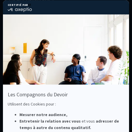
Recruter un(e) alternant(e)
Former ses salariés
ESPACE COMPAGNONS
Cotiser
Entreprendre
Les Assises du compagnonnage
La Ruche
ESPACE PROFESSIONNELS DE L’ORIENTATION
ESPACE PRESSE