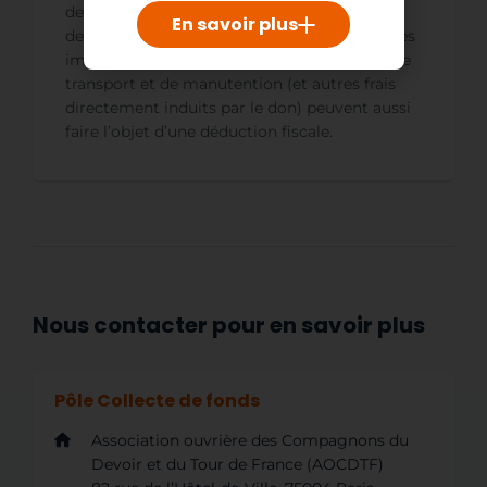
de 5 ‰ de votre chiffre d’affaires HT. Au-delà
En savoir plus
de cette limite, ce montant est déductible des
impôts sur les 5 années suivantes. Les frais de
transport et de manutention (et autres frais
directement induits par le don) peuvent aussi
faire l’objet d’une déduction fiscale.
Nous contacter pour en savoir plus
Pôle Collecte de fonds
Association ouvrière des Compagnons du
Devoir et du Tour de France (AOCDTF)