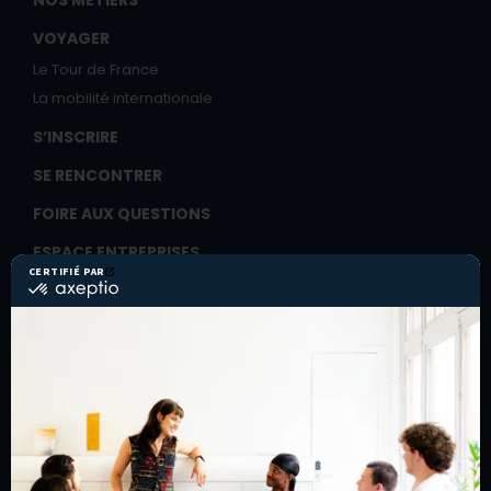
NOS MÉTIERS
VOYAGER
Le Tour de France
La mobilité internationale
S’INSCRIRE
SE RENCONTRER
FOIRE AUX QUESTIONS
ESPACE ENTREPRISES
Recruter un(e) alternant(e)
Former ses salariés
ESPACE COMPAGNONS
Cotiser
Entreprendre
Les Assises du compagnonnage
La Ruche