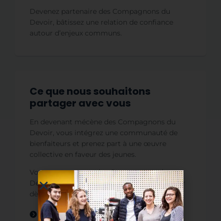
Devenez partenaire des Compagnons du
Devoir, bâtissez une relation de confiance
autour d’enjeux communs.
Ce que nous souhaitons
partager avec vous
En devenant mécène des Compagnons du
Devoir, vous intégrez une communauté de
bienfaiteurs et prenez part à une œuvre
collective en faveur des jeunes.
Vous partagez avec les Compagnons du
Devoir la conviction que nous devons former
dès aujourd’hui les jeunes en :
proposant une offre pédagogique