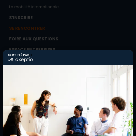
La mobilité internationale
S’INSCRIRE
SE RENCONTRER
FOIRE AUX QUESTIONS
ESPACE ENTREPRISES
Recruter un(e) alternant(e)
Former ses salariés
ESPACE COMPAGNONS
Cotiser
Entreprendre
Les Assises du compagnonnage
La Ruche
ESPACE PROFESSIONNELS DE L’ORIENTATION
ESPACE PRESSE