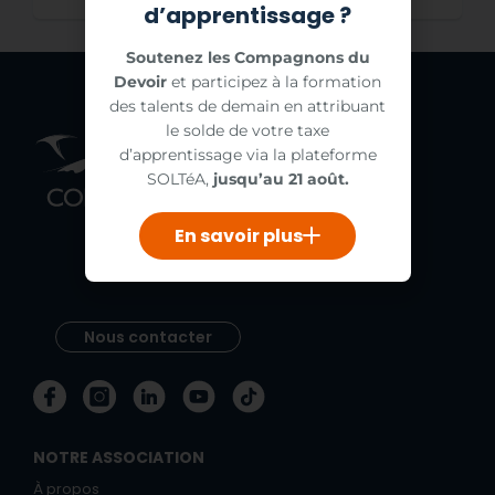
d’apprentissage ?
Soutenez les Compagnons du
Devoir
et participez à la formation
des talents de demain en attribuant
le solde de votre taxe
d’apprentissage via la plateforme
SOLTéA,
jusqu’au 21 août.
En savoir plus
Nous contacter
NOTRE ASSOCIATION
À propos