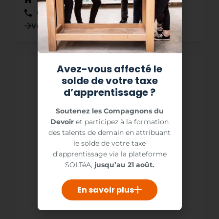
42 Rue de Reims, 51140 Muizon
03 26 02 90 31
Voir la fiche détaillée
Avez-vous affecté le
solde de votre taxe
d’apprentissage ?
Soutenez les Compagnons du
Devoir
et participez à la formation
des talents de demain en attribuant
le solde de votre taxe
d’apprentissage via la plateforme
SOLTéA,
jusqu’au 21 août.
En savoir plus