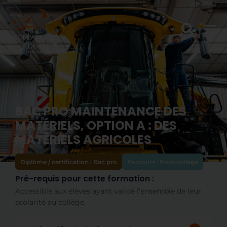
BAC PRO MAINTENANCE DES
MATÉRIELS, OPTION A : DES
MATÉRIELS AGRICOLES
Diplôme / certification :
Bac pro
Parcours :
Post-collège
Pré-requis pour cette formation :
Accessible aux élèves ayant validé l’ensemble de leur
scolarité au collège.