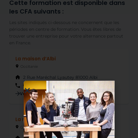
Cette formation est disponible dans
les CFA suivants :
Les sites indiqués ci-dessous ne concernent que les
périodes en centre de formation. Vous êtes libres de
trouver une entreprise pour votre alternance partout
en France.
La maison d’Albi
Occitanie
2 Rue Maréchal Lyautey 81000 Albi
05 63 77 89 20
Voir la fiche détaillée
La maison de Muizon
Grand Est