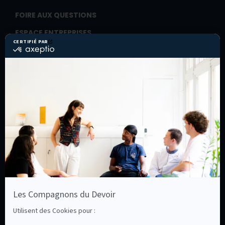
FOIRE AUX QUESTIONS
ESPACE ENTREPRISES
Recruter un(e) alternant(e)
Former ses salariés
ESPACE COMPAGNONS
Cotiser
Entreprendre
Les Assises du compagnonnage
La Ruche
ESPACE PROFESSIONNELS DE L’ORIENTATION
ESPACE PRESSE