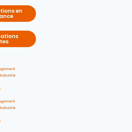
tions en
nance
mations
tes
agement
industrie
s
agement
industrie
s