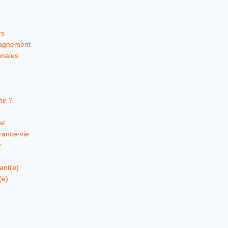
rs
pagnement
onales
ir ?
at
rance-vie
r
ant(e)
(e)