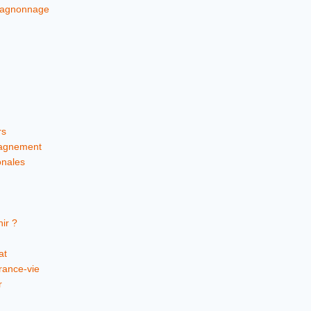
pagnonnage
rs
pagnement
onales
ir ?
at
rance-vie
r