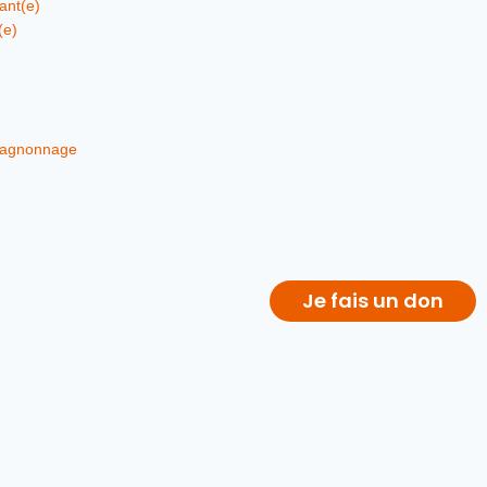
ant(e)
(e)
pagnonnage
Je fais un don