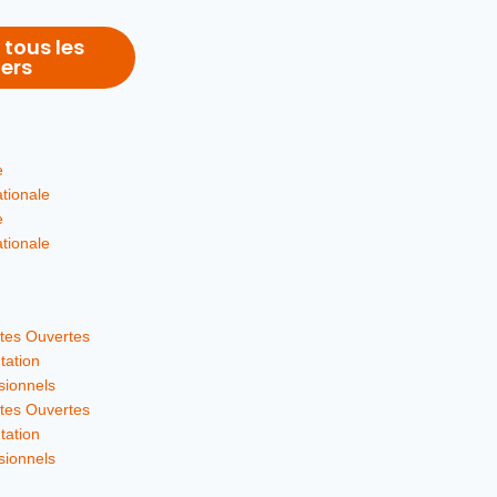
 tous les
ers
e
ationale
e
ationale
tes Ouvertes
tation
sionnels
tes Ouvertes
tation
sionnels