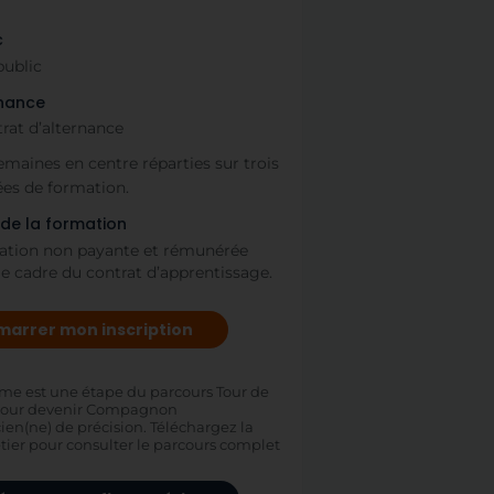
c
public
rnance
rat d’alternance
emaines en centre réparties sur trois
es de formation.
de la formation
tion non payante et rémunérée
le cadre du contrat d’apprentissage.
arrer mon inscription
me est une étape du parcours Tour de
pour devenir Compagnon
en(ne) de précision. Téléchargez la
tier pour consulter le parcours complet