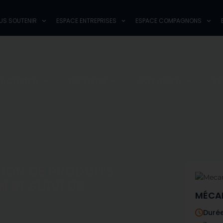
AISONS ET CFA
NOUS SOUTENIR
ESPACE ENTREPRISES
ESPACE
US SOUTENIR
ESPACE ENTREPRISES
ESPACE COMPAGNONS
 FORMER
MÉTIERS
VOYAGER
S
TION DE PRODUITS
 ET SUIVI DE
MÉCAN
Durée