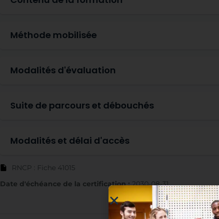
Méthode mobilisée
Modalités d'évaluation
Suite de parcours et débouchés
Modalités et délai d'accès
RNCP : Fiche 41015
Date d'échéance de la certification :
2030-08-31