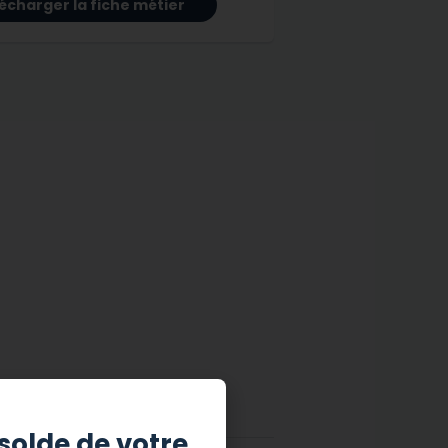
écharger la fiche métier
solde de votre