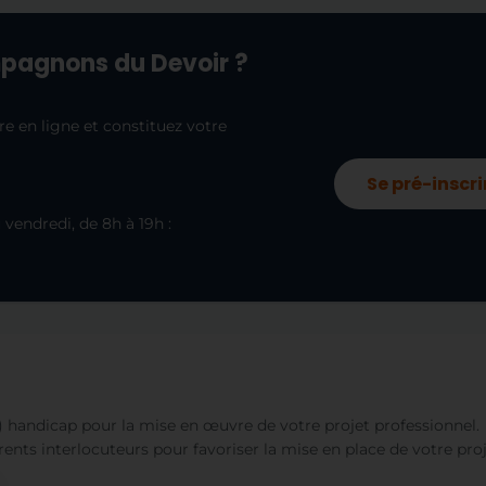
pagnons du Devoir ?
re en ligne et constituez votre
Se pré-inscri
endredi, de 8h à 19h :
 handicap pour la mise en œuvre de votre projet professionnel.
ifférents interlocuteurs pour favoriser la mise en place de votre pr