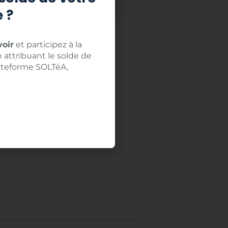
 ?
oir
et participez à la
 attribuant le solde de
lateforme SOLTéA,