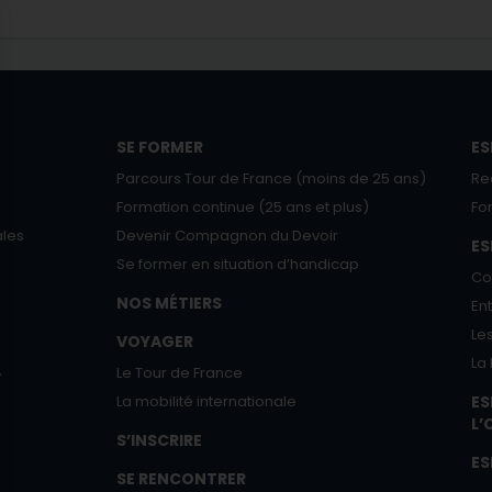
SE FORMER
ES
Parcours Tour de France (moins de 25 ans)
Re
Formation continue (25 ans et plus)
Fo
ales
Devenir Compagnon du Devoir
E
Se former en situation d’handicap
Co
NOS MÉTIERS
En
Le
VOYAGER
La
A
Le Tour de France
La mobilité internationale
ES
L’
S’INSCRIRE
ES
SE RENCONTRER