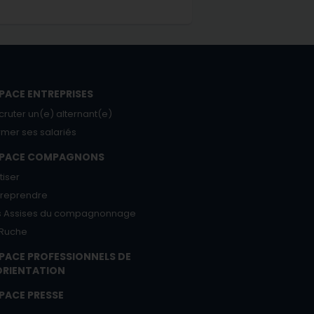
PACE ENTREPRISES
cruter un(e) alternant(e)
rmer ses salariés
SPACE COMPAGNONS
tiser
treprendre
s Assises du compagnonnage
 Ruche
PACE PROFESSIONNELS DE
ORIENTATION
PACE PRESSE