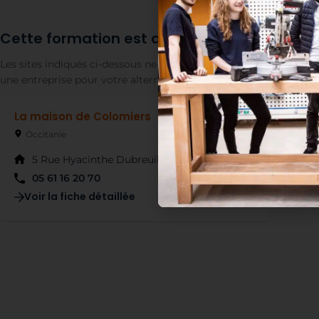
Cette formation est disponible dans les CFA
Les sites indiqués ci-dessous ne concernent que les périodes en 
une entreprise pour votre alternance partout en France.
La maison de Colomiers
Occitanie
5 Rue Hyacinthe Dubreuil, 31770 Colomiers
05 61 16 20 70
Voir la fiche détaillée