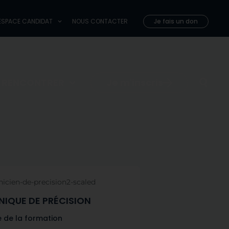
 COMPAGNONS
ESPACE CANDIDAT
NOUS CONTACTER
ESPACE CANDIDAT
NOUS CONTACTER
Je fais un don
Je fais un don
Je m'inscris
E RENCONTRER
IQUE DE PRÉCISION
 de la formation