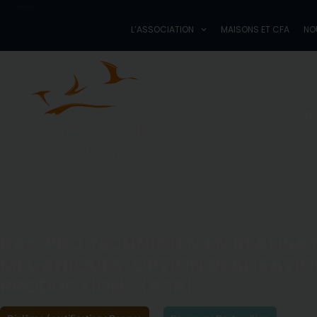
L’ASSOCIATION
M
L’ASSOCIATION
MAISONS ET CFA
NO
Les Compagnons du Devoir
et du Tour de France
SE
BAC PRO TECHNICIEN EN RÉALISA
MÉCANIQUES, OPTION RÉALISATION
PRODUCTIONS (RSP)