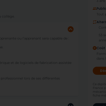
3 ans
Publi
Tout 
u collège.
Alte
Cont
53 s
pprenante ou l’apprenant sera capable de :
anné
e.
Coût 
Forma
dans 
que et de logiciels de fabrication assistée
Dém
rofessionnel lors de ses différentes
Ce diplô
France 
mécanici
fiche mé