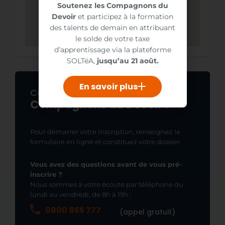
Soutenez les Compagnons du
Devoir
et participez à la formation
des talents de demain en attribuant
le solde de votre taxe
d’apprentissage via la plateforme
SOLTéA,
jusqu’au 21 août.
En savoir plus
chez les
Comment s'inscrire
Compagnons du Devoir ?
Pour démarrer votre inscription, renseignez le
formulaire en ligne et constituez votre dossier.
Vous avez des questions avant de vous pré-
inscrire ?
Nous sommes à votre écoute par téléphone du
lundi au vendredi, de 8h à 19h :
0800 855 777
(appel gratuit)