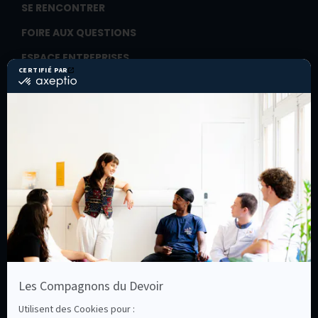
SE RENCONTRER
FOIRE AUX QUESTIONS
ESPACE ENTREPRISES
Recruter un(e) alternant(e)
Former ses salariés
ESPACE COMPAGNONS
Cotiser
Entreprendre
Les Assises du compagnonnage
La Ruche
ESPACE PROFESSIONNELS DE L’ORIENTATION
ESPACE PRESSE