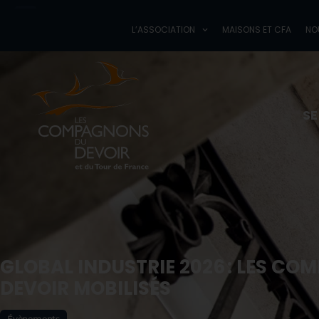
L’ASSOCIATION
M
L’ASSOCIATION
MAISONS ET CFA
NO
Les Compagnons du Devoir
et du Tour de France
SE
GLOBAL INDUSTRIE 2026 : LES C
DEVOIR MOBILISÉS
Évènements