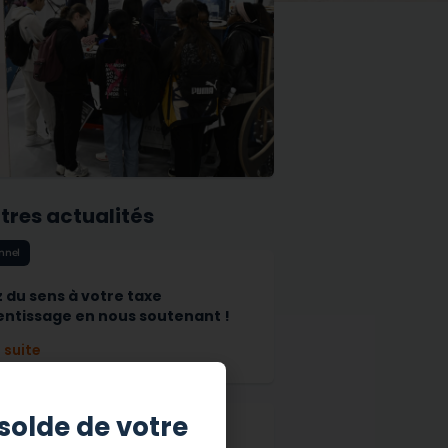
utres actualités
onnel
 du sens à votre taxe
entissage en nous soutenant !
a suite
nts
solde de votre