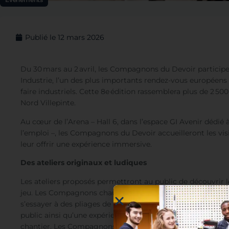
Publié le
12 mars 2026
Du 30 mars au 2 avril, les Compagnons du Devoir participer
Industrie, l’un des plus importants rendez-vous européens 
faire industriels. Cette 8
e
édition rassemblera plus de 2 500
Nord Villepinte.
Au cœur de l’Arena – Hall 6, dans l’espace GI Avenir dédié à
l’emploi –, les Compagnons du Devoir accueilleront les vi
leur offrir une expérience immersive.
Des ateliers originaux et ludiques
L
es ateliers proposés permettront au public
de découvrir l
jeu. Les Compagnons chaudronniers inviteront les visiteur
s’essayer à des pliages de monuments parisiens. Un atelie
public ainsi qu’une expérience en réalité virtuelle qui le 
chantier. Les Compagnons électrotechniciens
présenteron