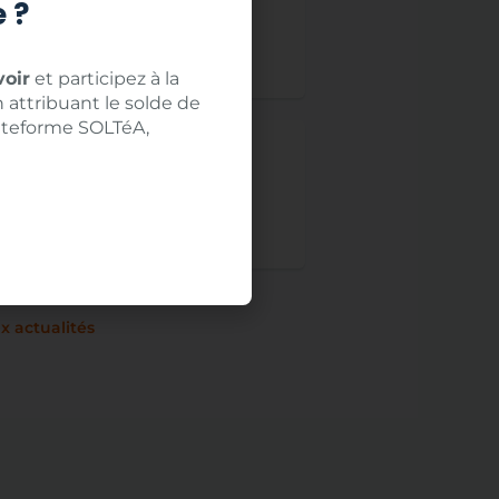
mpagnons du Devoir
 ?
aires de Vivre ensemble
a suite
oir
et participez à la
 attribuant le solde de
lateforme SOLTéA,
mpagnons charpentiers au
Bois Construction 2026
a suite
x actualités