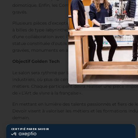
domotique. Enfin, les Compagnons mécaniciens d
e précis
gravés.
P
lusieurs pièces d’exception
–
des chefs d’œuvre
ou des m
à billes de type labyrinthe,
maquette de minipelle, maquet
d’une collaboration avec l’École des Arts décoratifs de Pa
s
tatu
e
constituée
d’outils géants. Des
goodies
, eux aussi 
gravées, monuments en acier
…
— seront offerts aux visiteu
Objectif Golden Tech
Le s
alon sera rythmé par la 5
e
édition des
Golden Tech
, le
industriels
,
où plus de cent
candidats – dont des Compagn
métiers.
C
haque participant
devra
réaliser une pièce impo
de
« L
’Art de vivre à la française
».
En mettant
en
lumière
des talents passionnés et fiers de l
Devoir
vise
nt
à valoriser les métiers et les formations indu
demain.