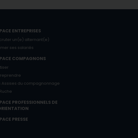
PACE ENTREPRISES
cruter un(e) alternant(e)
rmer ses salariés
SPACE COMPAGNONS
tiser
treprendre
s Assises du compagnonnage
 Ruche
PACE PROFESSIONNELS DE
ORIENTATION
PACE PRESSE