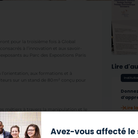
ont pour la troisième fois à Global
consacrés à l’innovation et aux savoir-
 exposants au Parc des Expositions Paris
Lire d'a
 l’orientation, aux formations et à
Instituti
siteurs sur un stand de 80 m² conçu pour
Donnez
d’appr
Lire l
es métiers à travers la manipulation et le
s à fabriquer un pot à crayon
s
et à
r
puzzle en tuyauterie sera proposé au
Évèneme
Avez-vous affecté le 
plongera au cœur d’une intervention sur
t
de
s maquettes, dont un modèle de