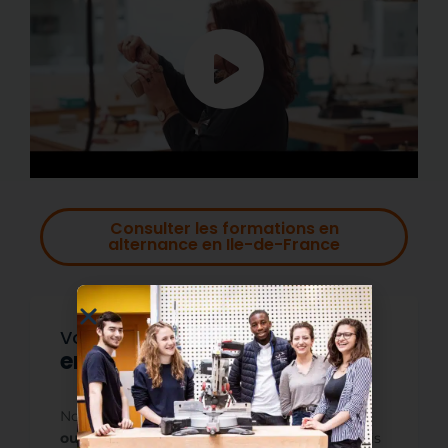
Consulter les formations en
alternance en
Ile-de-France
Vous voulez
en savoir plus ?
Nous organisons
des journées portes
ouvertes
dans la plupart de nos CFA deux fois