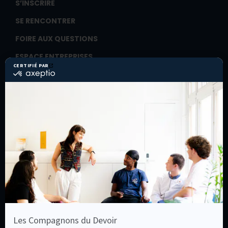
S’INSCRIRE
SE RENCONTRER
FOIRE AUX QUESTIONS
ESPACE ENTREPRISES
Recruter un(e) alternant(e)
Former ses salariés
ESPACE COMPAGNONS
Cotiser
Entreprendre
Les Assises du compagnonnage
La Ruche
ESPACE PROFESSIONNELS DE L’ORIENTATION
ESPACE PRESSE