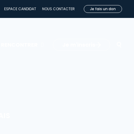
ESPACE CANDIDAT
ESPACE CANDIDAT
NOUS CONTACTER
NOUS CONTACTER
Je fais un don
Je fais un don
Je m'inscris
E RENCONTRER
AIS