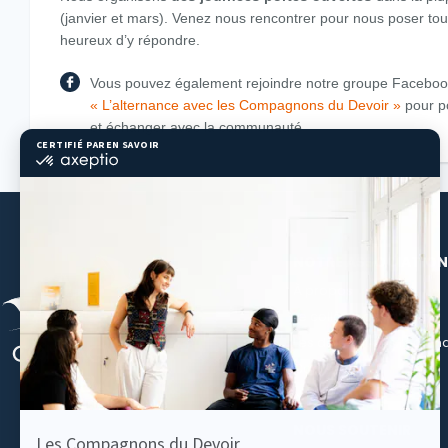
(janvier et mars). Venez nous rencontrer pour nous poser to
heureux d’y répondre.
Vous pouvez également rejoindre notre groupe Facebo
« L’alternance avec les Compagnons du Devoir »
pour p
et échanger avec la communauté.
NOTRE ASSOCIATION
À propos
Le collège des métiers
Les délégations région
Carrières
Nos actualités
NOUS SOUTENIR