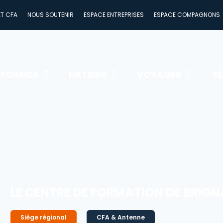
ET CFA
ET CFA
NOUS SOUTENIR
NOUS SOUTENIR
ESPACE ENTREPRISES
ESPACE ENTREPRISES
ESPACE COMPAGNONS
ESPACE COMPAGNONS
 FORMER
MÉTIERS
VOYAGER
S
LE CENTRE DE FORMATION DE BRIGN
Siège régional
CFA & Antenne