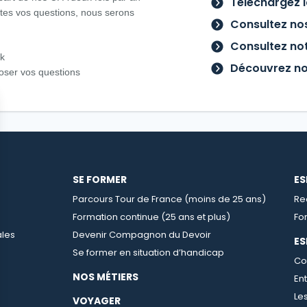
Téléchargez l
utes vos questions, nous serons
Consultez nos
Consultez not
ok
Découvrez no
oser vos questions
SE FORMER
ES
Parcours Tour de France (moins de 25 ans)
Re
Formation continue (25 ans et plus)
Fo
ales
Devenir Compagnon du Devoir
E
Se former en situation d’handicap
Co
NOS MÉTIERS
En
Le
VOYAGER