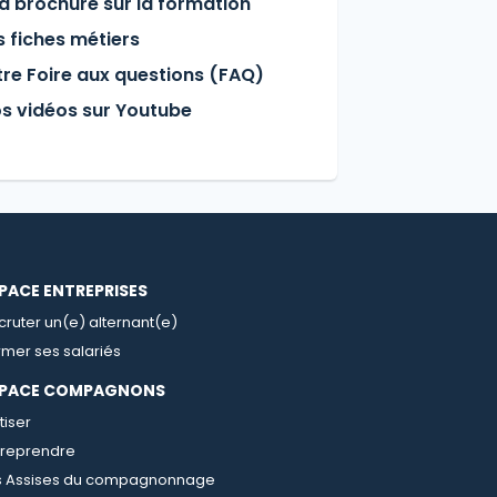
a brochure sur la formation
 fiches métiers
re Foire aux questions (FAQ)
s vidéos sur Youtube
PACE ENTREPRISES
cruter un(e) alternant(e)
rmer ses salariés
SPACE COMPAGNONS
tiser
treprendre
s Assises du compagnonnage