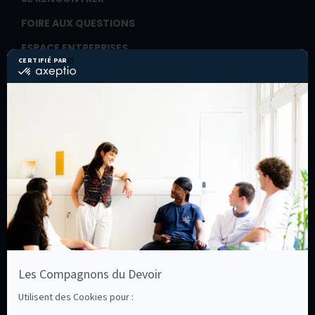
FOIRE AUX QUESTIONS
ESPACE ENTREPRISES
Recruter un(e) alternant(e)
Former ses salariés
ESPACE COMPAGNONS
Cotiser
Entreprendre
Les Assises du compagnonnage
La Ruche
ESPACE PROFESSIONNELS DE L’ORIENTATION
ESPACE PRESSE